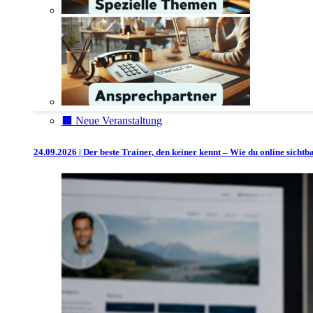
⬛️ Neue Veranstaltung
24.09.2026 | Der beste Trainer, den keiner kennt – Wie du online sicht