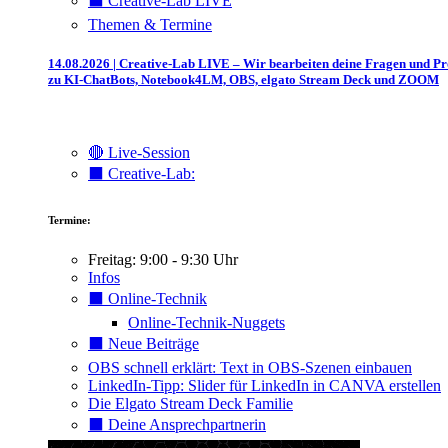
⬛️ Creative-Lab LIVE
Themen & Termine
14.08.2026 | Creative-Lab LIVE – Wir bearbeiten deine Fragen und P
zu KI-ChatBots, Notebook4LM, OBS, elgato Stream Deck und ZOOM
🔴 Live-Session
⬛️ Creative-Lab:
Termine:
Freitag: 9:00 - 9:30 Uhr
Infos
⬛️ Online-Technik
Online-Technik-Nuggets
⬛️ Neue Beiträge
OBS schnell erklärt: Text in OBS-Szenen einbauen
LinkedIn-Tipp: Slider für LinkedIn in CANVA erstellen
Die Elgato Stream Deck Familie
⬛️ Deine Ansprechpartnerin