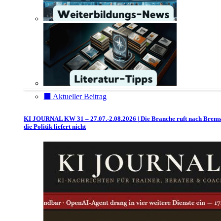
⬛️ Aktueller Beitrag
KI JOURNAL KW 31 – 27.07.-2.08.2026 | Die Branche ruft nach Brem
die Politik liefert nicht