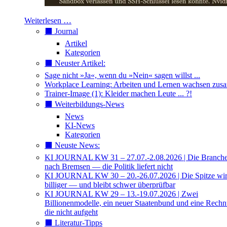
Weiterlesen …
⬛️ Journal
Artikel
Kategorien
⬛️ Neuster Artikel:
Sage nicht »Ja«, wenn du »Nein« sagen willst ...
Workplace Learning: Arbeiten und Lernen wachsen zu
Trainer-Image (1): Kleider machen Leute ... ?!
⬛️ Weiterbildungs-News
News
KI-News
Kategorien
⬛️ Neuste News:
KI JOURNAL KW 31 – 27.07.-2.08.2026 | Die Branche 
nach Bremsen — die Politik liefert nicht
KI JOURNAL KW 30 – 20.-26.07.2026 | Die Spitze wi
billiger — und bleibt schwer überprüfbar
KI JOURNAL KW 29 – 13.-19.07.2026 | Zwei
Billionenmodelle, ein neuer Staatenbund und eine Rech
die nicht aufgeht
⬛️ Literatur-Tipps