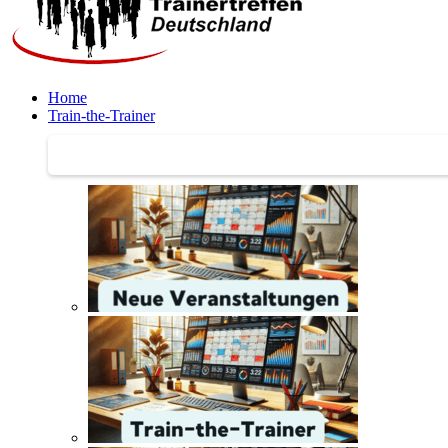
Home
Train-the-Trainer
Train-the-Trainer