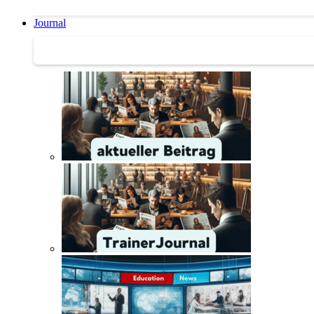
Journal
Journal | Weiterbildungs-News | Literatur-Tipps