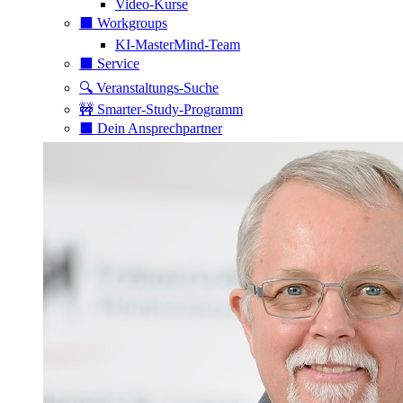
Video-Kurse
⬛️ Workgroups
KI-MasterMind-Team
⬛️ Service
🔍 Veranstaltungs-Suche
🚧 Smarter-Study-Programm
⬛️ Dein Ansprechpartner