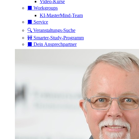
Video-Kurse
⬛️ Workgroups
KI-MasterMind-Team
⬛️ Service
🔍 Veranstaltungs-Suche
🚧 Smarter-Study-Programm
⬛️ Dein Ansprechpartner