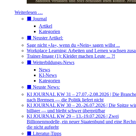
Weiterlesen …
⬛️ Journal
Artikel
Kategorien
⬛️ Neuster Artikel:
Sage nicht »Ja«, wenn du »Nein« sagen willst ...
Workplace Learning: Arbeiten und Lernen wachsen zu
Trainer-Image (1): Kleider machen Leute ... ?!
⬛️ Weiterbildungs-News
News
KI-News
Kategorien
⬛️ Neuste News:
KI JOURNAL KW 31 – 27.07.-2.08.2026 | Die Branche 
nach Bremsen — die Politik liefert nicht
KI JOURNAL KW 30 – 20.-26.07.2026 | Die Spitze wi
billiger — und bleibt schwer überprüfbar
KI JOURNAL KW 29 – 13.-19.07.2026 | Zwei
Billionenmodelle, ein neuer Staatenbund und eine Rech
die nicht aufgeht
⬛️ Literatur-Tipps