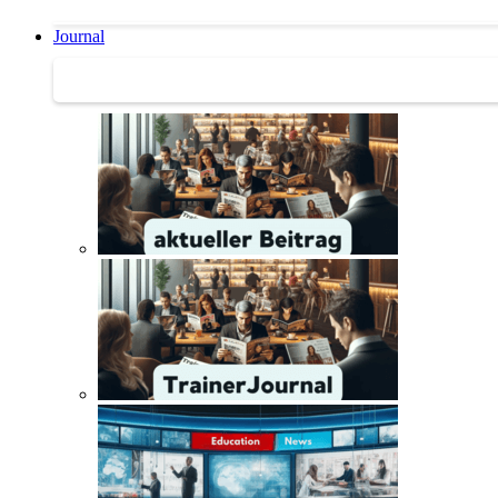
Journal
Journal | Weiterbildungs-News | Literatur-Tipps