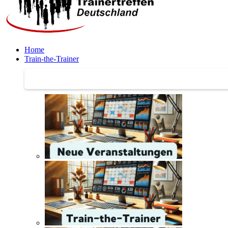
Home
Train-the-Trainer
Train-the-Trainer