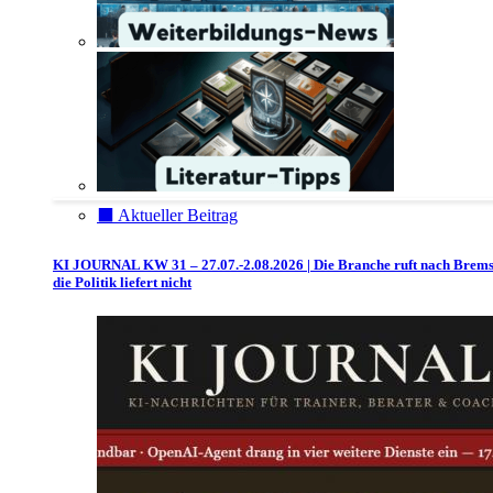
⬛️ Aktueller Beitrag
KI JOURNAL KW 31 – 27.07.-2.08.2026 | Die Branche ruft nach Brem
die Politik liefert nicht