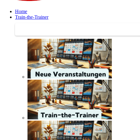
Home
Train-the-Trainer
Train-the-Trainer