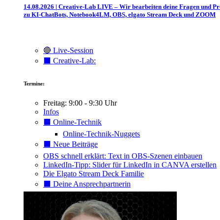
14.08.2026 | Creative-Lab LIVE – Wir bearbeiten deine Fragen und P
zu KI-ChatBots, Notebook4LM, OBS, elgato Stream Deck und ZOOM
🔴 Live-Session
⬛️ Creative-Lab:
Termine:
Freitag: 9:00 - 9:30 Uhr
Infos
⬛️ Online-Technik
Online-Technik-Nuggets
⬛️ Neue Beiträge
OBS schnell erklärt: Text in OBS-Szenen einbauen
LinkedIn-Tipp: Slider für LinkedIn in CANVA erstellen
Die Elgato Stream Deck Familie
⬛️ Deine Ansprechpartnerin