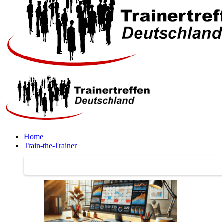
Home
Train-the-Trainer
Train-the-Trainer