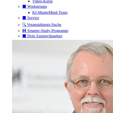
Video-Kurse
⬛️ Workgroups
KI-MasterMind-Team
⬛️ Service
🔍 Veranstaltungs-Suche
🚧 Smarter-Study-Programm
⬛️ Dein Ansprechpartner