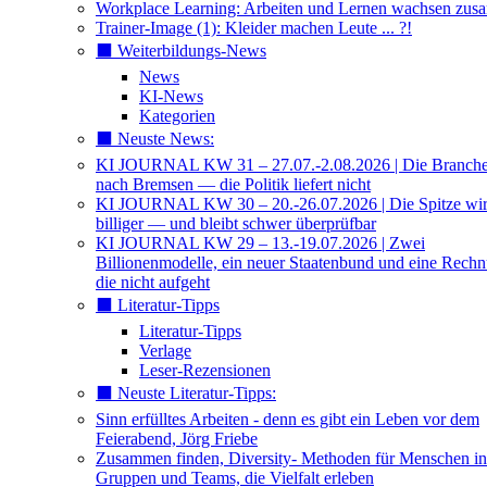
Workplace Learning: Arbeiten und Lernen wachsen zu
Trainer-Image (1): Kleider machen Leute ... ?!
⬛️ Weiterbildungs-News
News
KI-News
Kategorien
⬛️ Neuste News:
KI JOURNAL KW 31 – 27.07.-2.08.2026 | Die Branche 
nach Bremsen — die Politik liefert nicht
KI JOURNAL KW 30 – 20.-26.07.2026 | Die Spitze wi
billiger — und bleibt schwer überprüfbar
KI JOURNAL KW 29 – 13.-19.07.2026 | Zwei
Billionenmodelle, ein neuer Staatenbund und eine Rech
die nicht aufgeht
⬛️ Literatur-Tipps
Literatur-Tipps
Verlage
Leser-Rezensionen
⬛️ Neuste Literatur-Tipps:
Sinn erfülltes Arbeiten - denn es gibt ein Leben vor dem
Feierabend, Jörg Friebe
Zusammen finden, Diversity- Methoden für Menschen in
Gruppen und Teams, die Vielfalt erleben