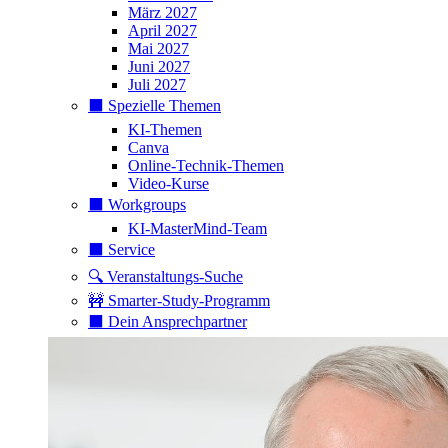
März 2027
April 2027
Mai 2027
Juni 2027
Juli 2027
⬛️ Spezielle Themen
KI-Themen
Canva
Online-Technik-Themen
Video-Kurse
⬛️ Workgroups
KI-MasterMind-Team
⬛️ Service
🔍 Veranstaltungs-Suche
🚧 Smarter-Study-Programm
⬛️ Dein Ansprechpartner