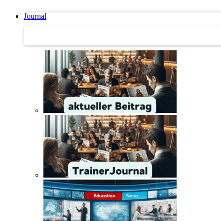
Journal
Journal | Weiterbildungs-News | Literatur-Tipps