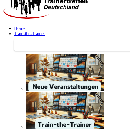
Home
Train-the-Trainer
Train-the-Trainer