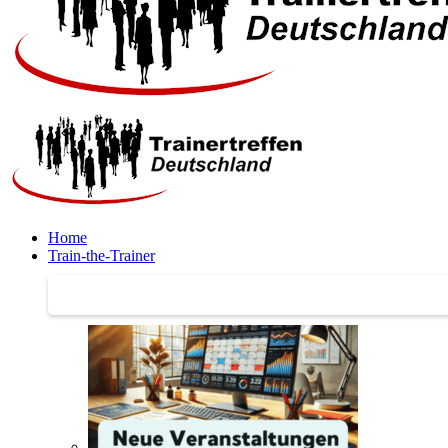
Home
Train-the-Trainer
Train-the-Trainer