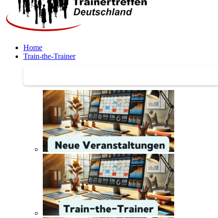
Home
Train-the-Trainer
Train-the-Trainer