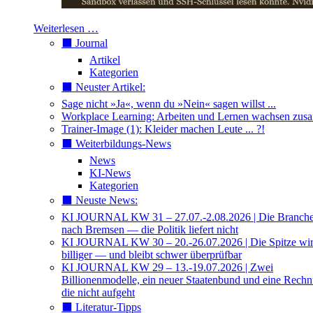
Weiterlesen …
⬛️ Journal
Artikel
Kategorien
⬛️ Neuster Artikel:
Sage nicht »Ja«, wenn du »Nein« sagen willst ...
Workplace Learning: Arbeiten und Lernen wachsen zu
Trainer-Image (1): Kleider machen Leute ... ?!
⬛️ Weiterbildungs-News
News
KI-News
Kategorien
⬛️ Neuste News:
KI JOURNAL KW 31 – 27.07.-2.08.2026 | Die Branche 
nach Bremsen — die Politik liefert nicht
KI JOURNAL KW 30 – 20.-26.07.2026 | Die Spitze wi
billiger — und bleibt schwer überprüfbar
KI JOURNAL KW 29 – 13.-19.07.2026 | Zwei
Billionenmodelle, ein neuer Staatenbund und eine Rech
die nicht aufgeht
⬛️ Literatur-Tipps