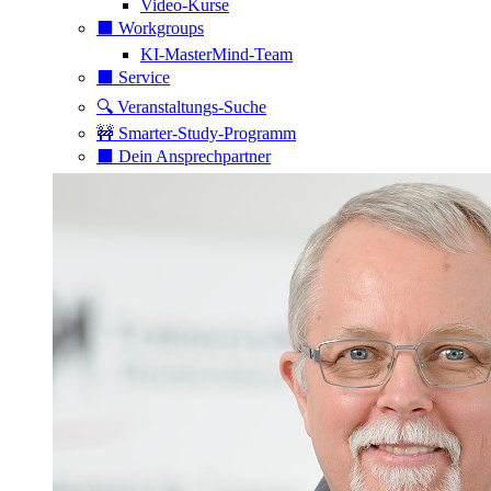
Video-Kurse
⬛️ Workgroups
KI-MasterMind-Team
⬛️ Service
🔍 Veranstaltungs-Suche
🚧 Smarter-Study-Programm
⬛️ Dein Ansprechpartner