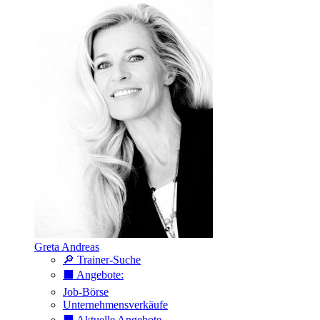
Greta Andreas
🔎 Trainer-Suche
⬛️ Angebote:
Job-Börse
Unternehmensverkäufe
⬛️ Aktuelle Angebote