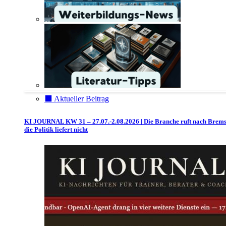
⬛️ Aktueller Beitrag
KI JOURNAL KW 31 – 27.07.-2.08.2026 | Die Branche ruft nach Brem
die Politik liefert nicht