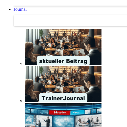
Journal
Journal | Weiterbildungs-News | Literatur-Tipps