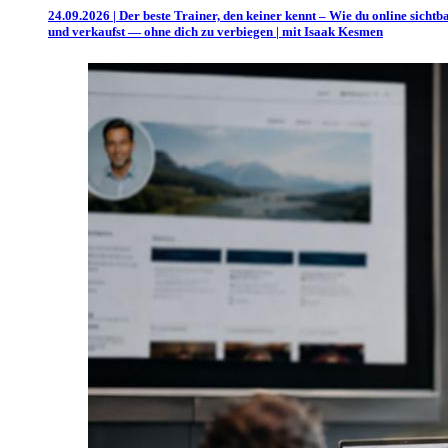
24.09.2026 | Der beste Trainer, den keiner kennt – Wie du online sichtb
und verkaufst — ohne dich zu verbiegen | mit Isaak Kesmen