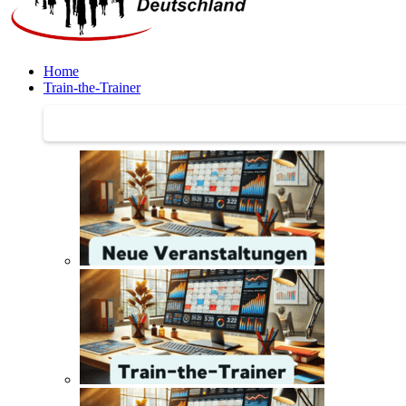
Home
Train-the-Trainer
Train-the-Trainer