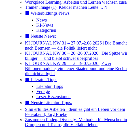
Workplace Learning: Arbeiten und Lernen wachsen zu
Trainer-Image (1): Kleider machen Leute ... ?!
⬛️ Weiterbildungs-News
News
KI-News
Kategorien
⬛️ Neuste News:
KI JOURNAL KW 31 – 27.07.-2.08.2026 | Die Branche 
nach Bremsen — die Politik liefert nicht
KI JOURNAL KW 30 – 20.-26.07.2026 | Die Spitze wi
billiger — und bleibt schwer überprüfbar
KI JOURNAL KW 29 – 13.-19.07.2026 | Zwei
Billionenmodelle, ein neuer Staatenbund und eine Rech
die nicht aufgeht
⬛️ Literatur-Tipps
Literatur-Tipps
Verlage
Leser-Rezensionen
⬛️ Neuste Literatur-Tipps:
Sinn erfülltes Arbeiten - denn es gibt ein Leben vor dem
Feierabend, Jörg Friebe
Zusammen finden, Diversity- Methoden für Menschen in
Gruppen und Teams, die Vielfalt erleben