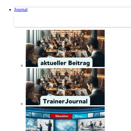
Journal
Journal | Weiterbildungs-News | Literatur-Tipps