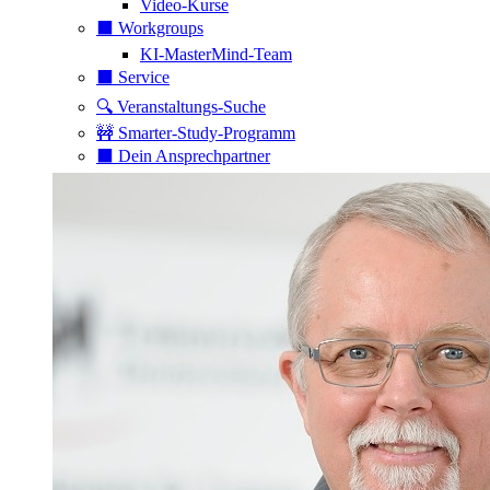
Video-Kurse
⬛️ Workgroups
KI-MasterMind-Team
⬛️ Service
🔍 Veranstaltungs-Suche
🚧 Smarter-Study-Programm
⬛️ Dein Ansprechpartner