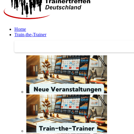
Home
Train-the-Trainer
Train-the-Trainer