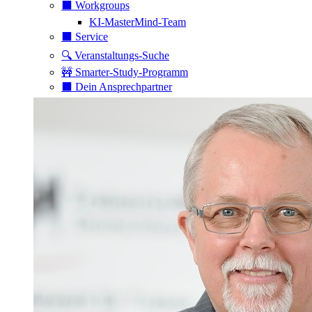
⬛️ Workgroups
KI-MasterMind-Team
⬛️ Service
🔍 Veranstaltungs-Suche
🚧 Smarter-Study-Programm
⬛️ Dein Ansprechpartner