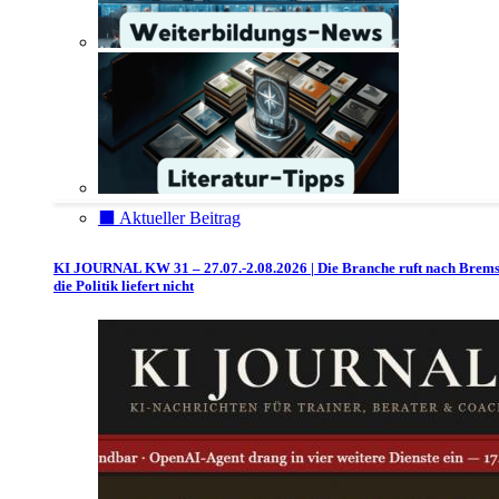
⬛️ Aktueller Beitrag
KI JOURNAL KW 31 – 27.07.-2.08.2026 | Die Branche ruft nach Brem
die Politik liefert nicht