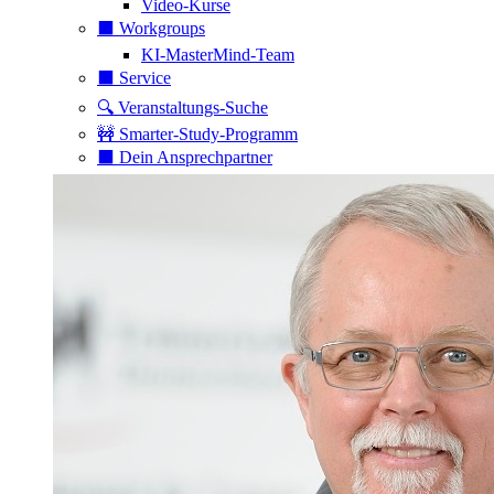
Video-Kurse
⬛️ Workgroups
KI-MasterMind-Team
⬛️ Service
🔍 Veranstaltungs-Suche
🚧 Smarter-Study-Programm
⬛️ Dein Ansprechpartner