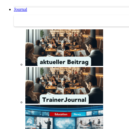
Journal
Journal | Weiterbildungs-News | Literatur-Tipps