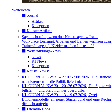
Weiterlesen …
⬛️ Journal
Artikel
Kategorien
⬛️ Neuster Artikel:
Sage nicht »Ja«, wenn du »Nein« sagen willst ...
Workplace Learning: Arbeiten und Lernen wachsen zu
Trainer-Image (1): Kleider machen Leute ... ?!
⬛️ Weiterbildungs-News
News
KI-News
Kategorien
⬛️ Neuste News:
KI JOURNAL KW 31 – 27.07.-2.08.2026 | Die Branche 
nach Bremsen — die Politik liefert nicht
KI JOURNAL KW 30 – 20.-26.07.2026 | Die Spitze wi
billiger — und bleibt schwer überprüfbar
KI JOURNAL KW 29 – 13.-19.07.2026 | Zwei
Billionenmodelle, ein neuer Staatenbund und eine Rech
die nicht aufgeht
⬛️ Literatur-Tipps