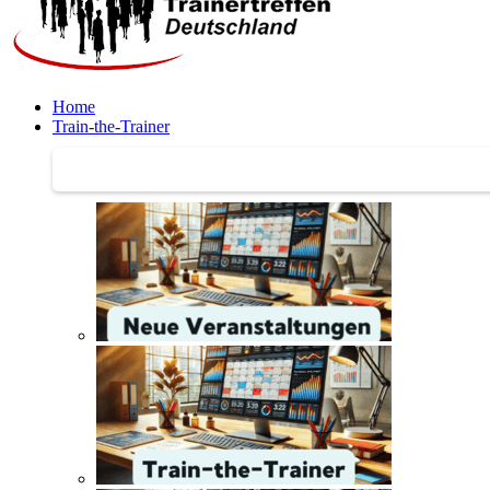
Home
Train-the-Trainer
Train-the-Trainer