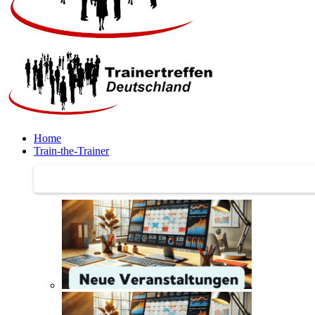
Home
Train-the-Trainer
Train-the-Trainer