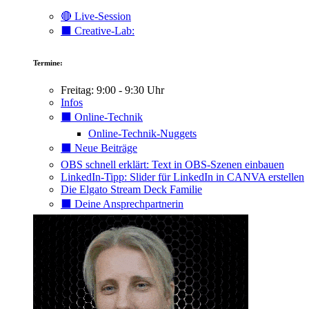
🔴 Live-Session
⬛️ Creative-Lab:
Termine:
Freitag: 9:00 - 9:30 Uhr
Infos
⬛️ Online-Technik
Online-Technik-Nuggets
⬛️ Neue Beiträge
OBS schnell erklärt: Text in OBS-Szenen einbauen
LinkedIn-Tipp: Slider für LinkedIn in CANVA erstellen
Die Elgato Stream Deck Familie
⬛️ Deine Ansprechpartnerin