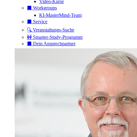
Video-Kurse
⬛️ Workgroups
KI-MasterMind-Team
⬛️ Service
🔍 Veranstaltungs-Suche
🚧 Smarter-Study-Programm
⬛️ Dein Ansprechpartner