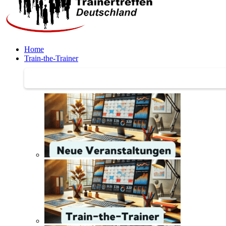
Home
Train-the-Trainer
Train-the-Trainer