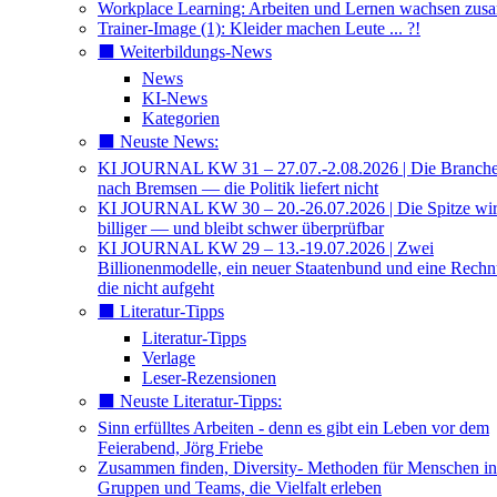
Workplace Learning: Arbeiten und Lernen wachsen zu
Trainer-Image (1): Kleider machen Leute ... ?!
⬛️ Weiterbildungs-News
News
KI-News
Kategorien
⬛️ Neuste News:
KI JOURNAL KW 31 – 27.07.-2.08.2026 | Die Branche 
nach Bremsen — die Politik liefert nicht
KI JOURNAL KW 30 – 20.-26.07.2026 | Die Spitze wi
billiger — und bleibt schwer überprüfbar
KI JOURNAL KW 29 – 13.-19.07.2026 | Zwei
Billionenmodelle, ein neuer Staatenbund und eine Rech
die nicht aufgeht
⬛️ Literatur-Tipps
Literatur-Tipps
Verlage
Leser-Rezensionen
⬛️ Neuste Literatur-Tipps:
Sinn erfülltes Arbeiten - denn es gibt ein Leben vor dem
Feierabend, Jörg Friebe
Zusammen finden, Diversity- Methoden für Menschen in
Gruppen und Teams, die Vielfalt erleben