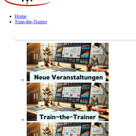
Home
Train-the-Trainer
Train-the-Trainer