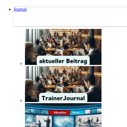
Journal
Journal | Weiterbildungs-News | Literatur-Tipps