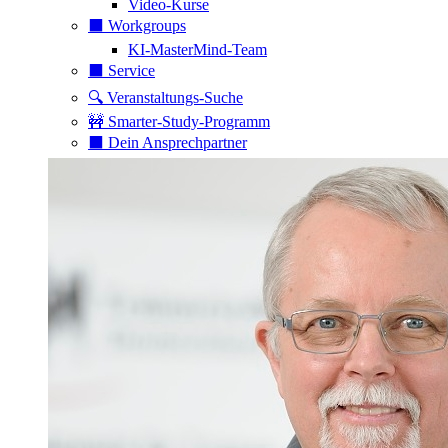
Video-Kurse
⬛️ Workgroups
KI-MasterMind-Team
⬛️ Service
🔍 Veranstaltungs-Suche
🚧 Smarter-Study-Programm
⬛️ Dein Ansprechpartner