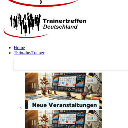
Home
Train-the-Trainer
Train-the-Trainer