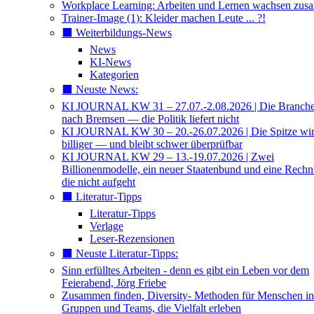
Workplace Learning: Arbeiten und Lernen wachsen zu
Trainer-Image (1): Kleider machen Leute ... ?!
⬛️ Weiterbildungs-News
News
KI-News
Kategorien
⬛️ Neuste News:
KI JOURNAL KW 31 – 27.07.-2.08.2026 | Die Branche 
nach Bremsen — die Politik liefert nicht
KI JOURNAL KW 30 – 20.-26.07.2026 | Die Spitze wi
billiger — und bleibt schwer überprüfbar
KI JOURNAL KW 29 – 13.-19.07.2026 | Zwei
Billionenmodelle, ein neuer Staatenbund und eine Rech
die nicht aufgeht
⬛️ Literatur-Tipps
Literatur-Tipps
Verlage
Leser-Rezensionen
⬛️ Neuste Literatur-Tipps:
Sinn erfülltes Arbeiten - denn es gibt ein Leben vor dem
Feierabend, Jörg Friebe
Zusammen finden, Diversity- Methoden für Menschen in
Gruppen und Teams, die Vielfalt erleben