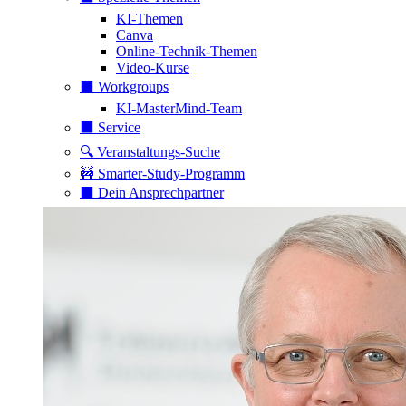
KI-Themen
Canva
Online-Technik-Themen
Video-Kurse
⬛️ Workgroups
KI-MasterMind-Team
⬛️ Service
🔍 Veranstaltungs-Suche
🚧 Smarter-Study-Programm
⬛️ Dein Ansprechpartner