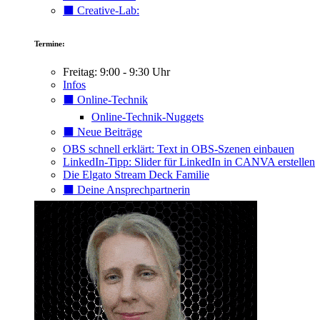
⬛️ Creative-Lab:
Termine:
Freitag: 9:00 - 9:30 Uhr
Infos
⬛️ Online-Technik
Online-Technik-Nuggets
⬛️ Neue Beiträge
OBS schnell erklärt: Text in OBS-Szenen einbauen
LinkedIn-Tipp: Slider für LinkedIn in CANVA erstellen
Die Elgato Stream Deck Familie
⬛️ Deine Ansprechpartnerin