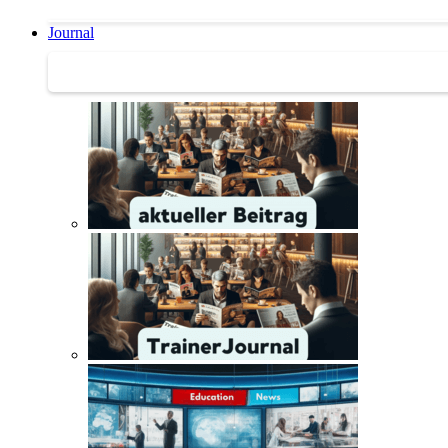
Journal
Journal | Weiterbildungs-News | Literatur-Tipps