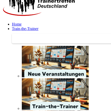
Home
Train-the-Trainer
Train-the-Trainer