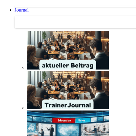
Journal
Journal | Weiterbildungs-News | Literatur-Tipps