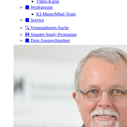
Video-Kurse
⬛️ Workgroups
KI-MasterMind-Team
⬛️ Service
🔍 Veranstaltungs-Suche
🚧 Smarter-Study-Programm
⬛️ Dein Ansprechpartner