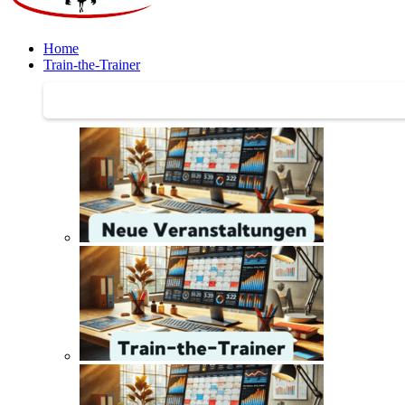
Home
Train-the-Trainer
Train-the-Trainer