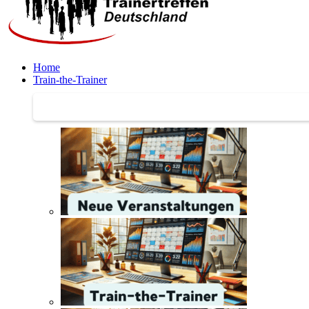
Home
Train-the-Trainer
Train-the-Trainer