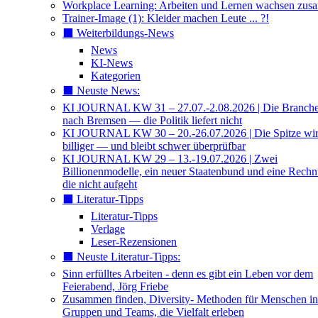
Workplace Learning: Arbeiten und Lernen wachsen zu
Trainer-Image (1): Kleider machen Leute ... ?!
⬛️ Weiterbildungs-News
News
KI-News
Kategorien
⬛️ Neuste News:
KI JOURNAL KW 31 – 27.07.-2.08.2026 | Die Branche 
nach Bremsen — die Politik liefert nicht
KI JOURNAL KW 30 – 20.-26.07.2026 | Die Spitze wi
billiger — und bleibt schwer überprüfbar
KI JOURNAL KW 29 – 13.-19.07.2026 | Zwei
Billionenmodelle, ein neuer Staatenbund und eine Rech
die nicht aufgeht
⬛️ Literatur-Tipps
Literatur-Tipps
Verlage
Leser-Rezensionen
⬛️ Neuste Literatur-Tipps:
Sinn erfülltes Arbeiten - denn es gibt ein Leben vor dem
Feierabend, Jörg Friebe
Zusammen finden, Diversity- Methoden für Menschen in
Gruppen und Teams, die Vielfalt erleben