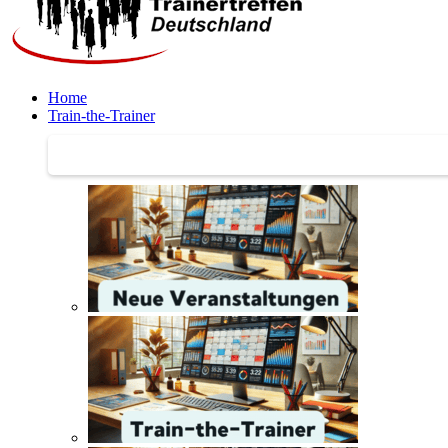
Home
Train-the-Trainer
Train-the-Trainer