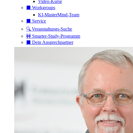
Video-Kurse
⬛️ Workgroups
KI-MasterMind-Team
⬛️ Service
🔍 Veranstaltungs-Suche
🚧 Smarter-Study-Programm
⬛️ Dein Ansprechpartner