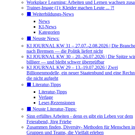
Workplace Learning: Arbeiten und Lernen wachsen zu
Trainer-Image (1): Kleider machen Leute ... ?!
⬛️ Weiterbildungs-News
News
KI-News
Kategorien
⬛️ Neuste News:
KI JOURNAL KW 31 – 27.07.-2.08.2026 | Die Branche 
nach Bremsen — die Politik liefert nicht
KI JOURNAL KW 30 – 20.-26.07.2026 | Die Spitze wi
billiger — und bleibt schwer überprüfbar
KI JOURNAL KW 29 – 13.-19.07.2026 | Zwei
Billionenmodelle, ein neuer Staatenbund und eine Rech
die nicht aufgeht
⬛️ Literatur-Tipps
Literatur-Tipps
Verlage
Leser-Rezensionen
⬛️ Neuste Literatur-Tipps:
Sinn erfülltes Arbeiten - denn es gibt ein Leben vor dem
Feierabend, Jörg Friebe
Zusammen finden, Diversity- Methoden für Menschen in
Gruppen und Teams, die Vielfalt erleben