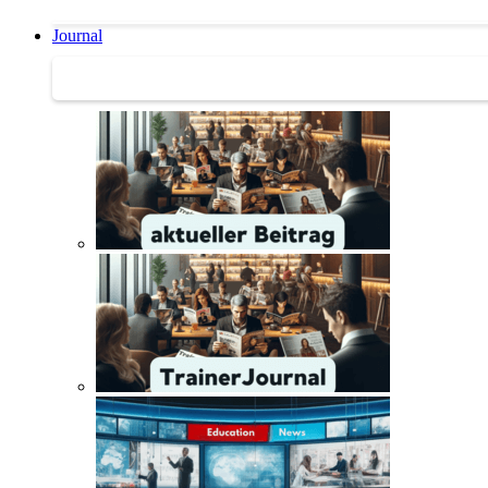
Journal
Journal | Weiterbildungs-News | Literatur-Tipps