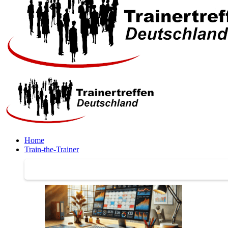
Home
Train-the-Trainer
Train-the-Trainer