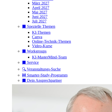
März 2027
April 2027
Mai 2027
Juni 2027
Juli 2027
⬛️ Spezielle Themen
KI-Themen
Canva
Online-Technik-Themen
Video-Kurse
⬛️ Workgroups
KI-MasterMind-Team
⬛️ Service
🔍 Veranstaltungs-Suche
🚧 Smarter-Study-Programm
⬛️ Dein Ansprechpartner