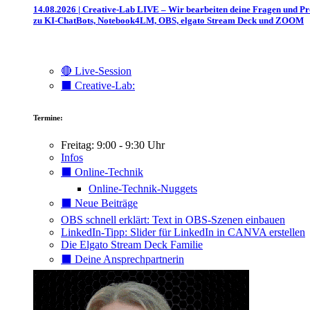
14.08.2026 | Creative-Lab LIVE – Wir bearbeiten deine Fragen und P
zu KI-ChatBots, Notebook4LM, OBS, elgato Stream Deck und ZOOM
🔴 Live-Session
⬛️ Creative-Lab:
Termine:
Freitag: 9:00 - 9:30 Uhr
Infos
⬛️ Online-Technik
Online-Technik-Nuggets
⬛️ Neue Beiträge
OBS schnell erklärt: Text in OBS-Szenen einbauen
LinkedIn-Tipp: Slider für LinkedIn in CANVA erstellen
Die Elgato Stream Deck Familie
⬛️ Deine Ansprechpartnerin