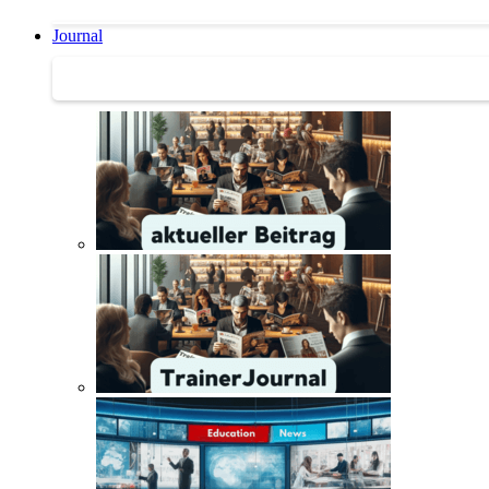
Journal
Journal | Weiterbildungs-News | Literatur-Tipps