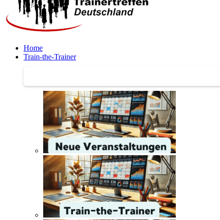
Home
Train-the-Trainer
Train-the-Trainer