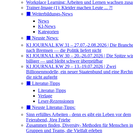
Workplace Learning: Arbeiten und Lernen wachsen zu
Trainer-Image (1): Kleider machen Leute ... ?!
⬛️ Weiterbildungs-News
News
KI-News
Kategorien
⬛️ Neuste News:
KI JOURNAL KW 31 – 27.07.-2.08.2026 | Die Branche 
nach Bremsen — die Politik liefert nicht
KI JOURNAL KW 30 – 20.-26.07.2026 | Die Spitze wi
billiger — und bleibt schwer überprüfbar
KI JOURNAL KW 29 – 13.-19.07.2026 | Zwei
Billionenmodelle, ein neuer Staatenbund und eine Rech
die nicht aufgeht
⬛️ Literatur-Tipps
Literatur-Tipps
Verlage
Leser-Rezensionen
⬛️ Neuste Literatur-Tipps:
Sinn erfülltes Arbeiten - denn es gibt ein Leben vor dem
Feierabend, Jörg Friebe
Zusammen finden, Diversity- Methoden für Menschen in
Gruppen und Teams, die Vielfalt erleben