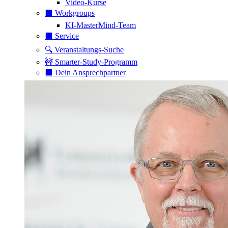
Video-Kurse
⬛️ Workgroups
KI-MasterMind-Team
⬛️ Service
🔍 Veranstaltungs-Suche
🚧 Smarter-Study-Programm
⬛️ Dein Ansprechpartner