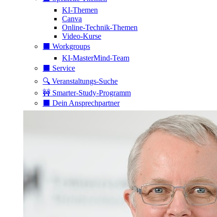
KI-Themen
Canva
Online-Technik-Themen
Video-Kurse
⬛️ Workgroups
KI-MasterMind-Team
⬛️ Service
🔍 Veranstaltungs-Suche
🚧 Smarter-Study-Programm
⬛️ Dein Ansprechpartner