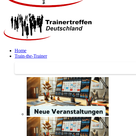
Home
Train-the-Trainer
Train-the-Trainer