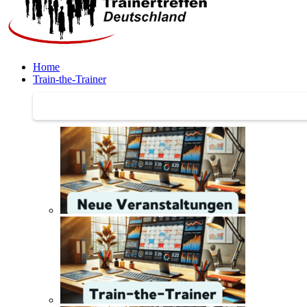
Home
Train-the-Trainer
Train-the-Trainer