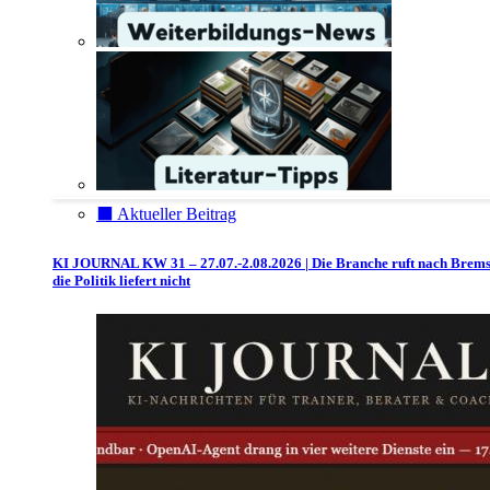
⬛️ Aktueller Beitrag
KI JOURNAL KW 31 – 27.07.-2.08.2026 | Die Branche ruft nach Brem
die Politik liefert nicht