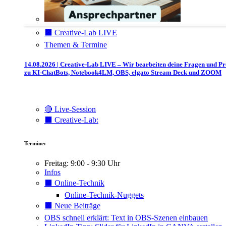
⬛️ Creative-Lab LIVE
Themen & Termine
14.08.2026 | Creative-Lab LIVE – Wir bearbeiten deine Fragen und P
zu KI-ChatBots, Notebook4LM, OBS, elgato Stream Deck und ZOOM
🔴 Live-Session
⬛️ Creative-Lab:
Termine:
Freitag: 9:00 - 9:30 Uhr
Infos
⬛️ Online-Technik
Online-Technik-Nuggets
⬛️ Neue Beiträge
OBS schnell erklärt: Text in OBS-Szenen einbauen