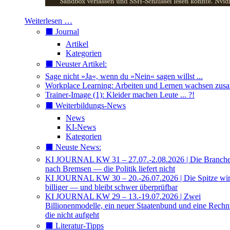
Weiterlesen …
⬛️ Journal
Artikel
Kategorien
⬛️ Neuster Artikel:
Sage nicht »Ja«, wenn du »Nein« sagen willst ...
Workplace Learning: Arbeiten und Lernen wachsen zu
Trainer-Image (1): Kleider machen Leute ... ?!
⬛️ Weiterbildungs-News
News
KI-News
Kategorien
⬛️ Neuste News:
KI JOURNAL KW 31 – 27.07.-2.08.2026 | Die Branche 
nach Bremsen — die Politik liefert nicht
KI JOURNAL KW 30 – 20.-26.07.2026 | Die Spitze wi
billiger — und bleibt schwer überprüfbar
KI JOURNAL KW 29 – 13.-19.07.2026 | Zwei
Billionenmodelle, ein neuer Staatenbund und eine Rech
die nicht aufgeht
⬛️ Literatur-Tipps