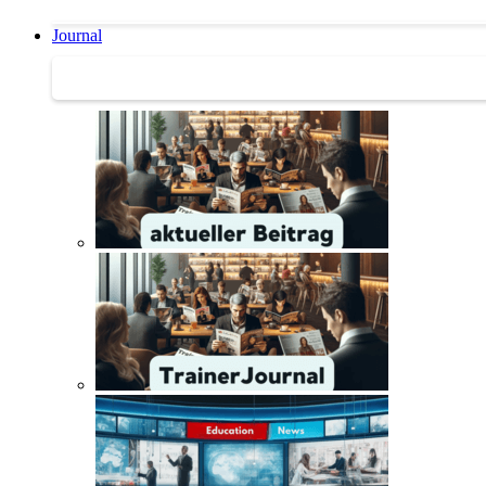
Journal
Journal | Weiterbildungs-News | Literatur-Tipps