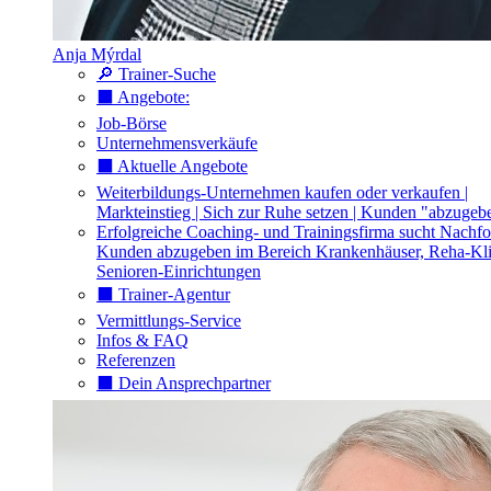
Anja Mýrdal
🔎 Trainer-Suche
⬛️ Angebote:
Job-Börse
Unternehmensverkäufe
⬛️ Aktuelle Angebote
Weiterbildungs-Unternehmen kaufen oder verkaufen |
Markteinstieg | Sich zur Ruhe setzen | Kunden "abzugeb
Erfolgreiche Coaching- und Trainingsfirma sucht Nachfo
Kunden abzugeben im Bereich Krankenhäuser, Reha-Kli
Senioren-Einrichtungen
⬛️ Trainer-Agentur
Vermittlungs-Service
Infos & FAQ
Referenzen
⬛️ Dein Ansprechpartner