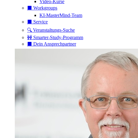
Video-Kurse
⬛️ Workgroups
KI-MasterMind-Team
⬛️ Service
🔍 Veranstaltungs-Suche
🚧 Smarter-Study-Programm
⬛️ Dein Ansprechpartner